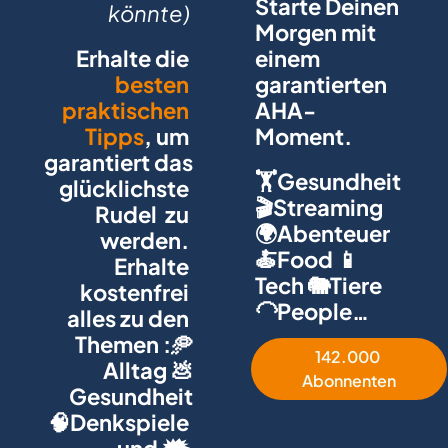
Starte Deinen 
könnte)
Morgen mit 
Erhalte die 
einem 
besten 
garantierten 
praktischen 
AHA-
Tipps
, um 
Moment. 
garantiert das 
🏋️Gesundheit 
glücklichste 
🎬Streaming 
Rudel  zu 
🌍Abenteuer 
werden. 
🍝Food 📱
Erhalte 
Tech 🐘Tiere 
kostenfrei 
🦲People…
alles zu den 
Themen :🥏
142.000 
Alltag 💩
Abonnenten
Gesundheit
🧠Denkspiele 