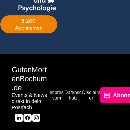
und 🗯 
Psychologie
8.200 
Abonnenten
GutenMort
enBochum
.de
Impres
Datensc
Disclaim
Abonn
Events & News 
sum
hutz
er
direkt in dein 
Postfach