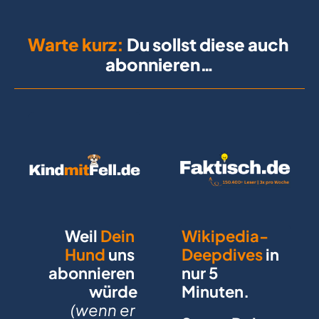
Warte kurz:
 Du sollst diese auch 
abonnieren…
Weil 
Dein 
Wikipedia-
Hund
 uns 
Deepdives
 in 
abonnieren 
nur 5 
würde
Minuten. 
(wenn er 