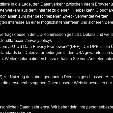
udflare in die Lage, den Datenverkehr zwischen Ihrem Browser u
tenverkehr aus dem Internet zu dienen. Hierbei kann Cloudflar
edoch allein zum hier beschriebenen Zweck verwendet werden.
en Interesse an einer möglichst fehlerfreien und sicheren Berei
vertragsklauseln der EU-Kommission gestützt. Details und wei
cloudflare.com/privacypolicy/
.
ch dem „EU-US Data Privacy Framework“ (DPF). Der DPF ist ei
standards bei Datenverarbeitungen in den USA gewährleisten s
en. Weitere Informationen hierzu erhalten Sie vom Anbieter unte
V) zur Nutzung des oben genannten Dienstes geschlossen. Hierb
eser die personenbezogenen Daten unserer Websitebesucher nur
ersönlichen Daten sehr ernst. Wir behandeln Ihre personenbez