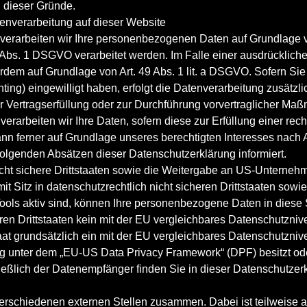
l dieser Gründe.
nverarbeitung auf dieser Website
verarbeiten wir Ihre personenbezogenen Daten auf Grundlage von 
Abs. 1 DSGVO verarbeitet werden. Im Falle einer ausdrücklich
erdem auf Grundlage von Art. 49 Abs. 1 lit. a DSGVO. Sofern Sie
rinting) eingewilligt haben, erfolgt die Datenverarbeitung zusät
zur Vertragserfüllung oder zur Durchführung vorvertraglicher Maß
erarbeiten wir Ihre Daten, sofern diese zur Erfüllung einer rech
nn ferner auf Grundlage unseres berechtigten Interesses nach Ar
folgenden Absätzen dieser Datenschutzerklärung informiert.
ht sichere Drittstaaten sowie die Weitergabe an US-Unternehmen
 Sitz in datenschutzrechtlich nicht sicheren Drittstaaten sow
Tools aktiv sind, können Ihre personenbezogene Daten in diese 
eren Drittstaaten kein mit der EU vergleichbares Datenschutzniv
staat grundsätzlich ein mit der EU vergleichbares Datenschutzni
ng unter dem „EU-US Data Privacy Framework“ (DPF) besitzt oder
ließlich der Datenempfänger finden Sie in dieser Datenschutzer
 verschiedenen externen Stellen zusammen. Dabei ist teilweis