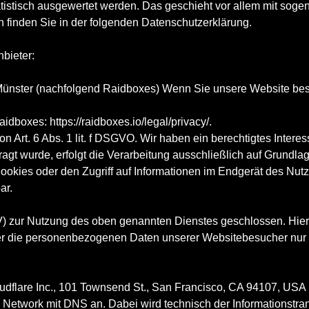
atistisch ausgewertet werden. Das geschieht vor allem mit so
 finden Sie in der folgenden Datenschutzerklärung.
bieter:
 Münster (nachfolgend Raidboxes) Wenn Sie unsere Website bes
Raidboxes:
https://raidboxes.io/legal/privacy/
.
 Art. 6 Abs. 1 lit. f DSGVO. Wir haben ein berechtigtes Interes
gt wurde, erfolgt die Verarbeitung ausschließlich auf Grundlag
kies oder den Zugriff auf Informationen im Endgerät des Nutzer
ar.
V) zur Nutzung des oben genannten Dienstes geschlossen. Hierb
eser die personenbezogenen Daten unserer Websitebesucher nur
loudflare Inc., 101 Townsend St., San Francisco, CA 94107, USA 
ery Network mit DNS an. Dabei wird technisch der Informationst