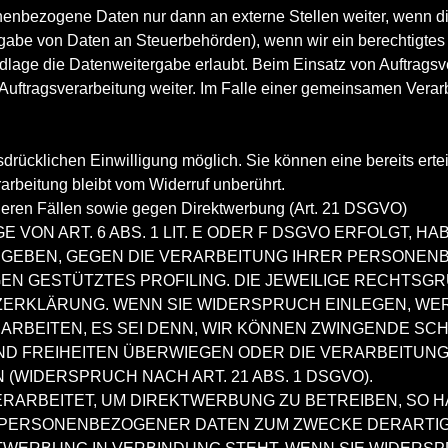
nenbezogene Daten nur dann an externe Stellen weiter, wenn die
ergabe von Daten an Steuerbehörden), wenn wir ein berechtigtes 
lage die Datenweitergabe erlaubt. Beim Einsatz von Auftrags
 Auftragsverarbeitung weiter. Im Falle einer gemeinsamen Vera
rücklichen Einwilligung möglich. Sie können eine bereits erteil
arbeitung bleibt vom Widerruf unberührt.
eren Fällen sowie gegen Direktwerbung (Art. 21 DSGVO)
ON ART. 6 ABS. 1 LIT. E ODER F DSGVO ERFOLGT, HA
ERGEBEN, GEGEN DIE VERARBEITUNG IHRER PERSONE
NGEN GESTÜTZTES PROFILING. DIE JEWEILIGE RECHTS
ZERKLÄRUNG. WENN SIE WIDERSPRUCH EINLEGEN, WE
RBEITEN, ES SEI DENN, WIR KÖNNEN ZWINGENDE SC
UND FREIHEITEN ÜBERWIEGEN ODER DIE VERARBEITU
WIDERSPRUCH NACH ART. 21 ABS. 1 DSGVO).
ARBEITET, UM DIREKTWERBUNG ZU BETREIBEN, SO HA
 PERSONENBEZOGENER DATEN ZUM ZWECKE DERARTIGE