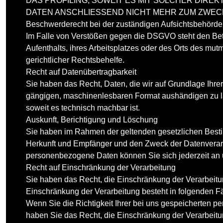
DAS PROFILING, SOWEIT ES MIT SOLCHER DIR
DATEN ANSCHLIESSEND NICHT MEHR ZUM ZWECK
Beschwerde­recht bei der zuständigen Aufsichts­behörde
Im Falle von Verstößen gegen die DSGVO steht den Betr
Aufenthalts, ihres Arbeitsplatzes oder des Orts des m
gerichtlicher Rechtsbehelfe.
Recht auf Daten­übertrag­barkeit
Sie haben das Recht, Daten, die wir auf Grundlage Ihrer 
gängigen, maschinenlesbaren Format aushändigen zu lass
soweit es technisch machbar ist.
Auskunft, Berichtigung und Löschung
Sie haben im Rahmen der geltenden gesetzlichen Besti
Herkunft und Empfänger und den Zweck der Datenverarb
personenbezogene Daten können Sie sich jederzeit an
Recht auf Einschränkung der Verarbeitung
Sie haben das Recht, die Einschränkung der Verarbeitu
Einschränkung der Verarbeitung besteht in folgenden Fä
Wenn Sie die Richtigkeit Ihrer bei uns gespeicherten p
haben Sie das Recht, die Einschränkung der Verarbeit